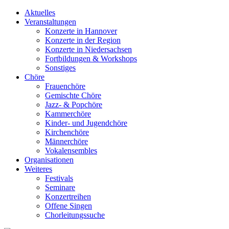
Aktuelles
Veranstaltungen
Konzerte in Hannover
Konzerte in der Region
Konzerte in Niedersachsen
Fortbildungen & Workshops
Sonstiges
Chöre
Frauenchöre
Gemischte Chöre
Jazz- & Popchöre
Kammerchöre
Kinder- und Jugendchöre
Kirchenchöre
Männerchöre
Vokalensembles
Organisationen
Weiteres
Festivals
Seminare
Konzertreihen
Offene Singen
Chorleitungssuche