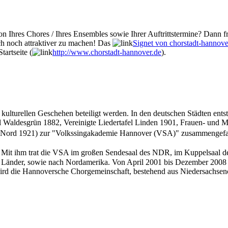
n Ihres Chores / Ihres Ensembles sowie Ihrer Auftrittstermine? Dann fr
ch noch attraktiver zu machen! Das
Signet von chorstadt-hannove
tartseite (
http://www.chorstadt-hannover.de
).
 am kulturellen Geschehen beteiligt werden. In den deutschen Städten
el Waldesgrün 1882, Vereinigte Liedertafel Linden 1901, Frauen- un
r-Nord 1921) zur "Volkssingakademie Hannover (VSA)" zusammenge
Mit ihm trat die VSA im großen Sendesaal des NDR, im Kuppelsaal der S
e Länder, sowie nach Nordamerika. Von April 2001 bis Dezember 2008 
ird die Hannoversche Chorgemeinschaft, bestehend aus Niedersachse