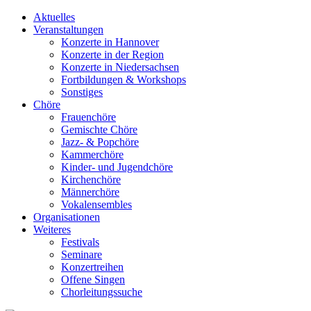
Aktuelles
Veranstaltungen
Konzerte in Hannover
Konzerte in der Region
Konzerte in Niedersachsen
Fortbildungen & Workshops
Sonstiges
Chöre
Frauenchöre
Gemischte Chöre
Jazz- & Popchöre
Kammerchöre
Kinder- und Jugendchöre
Kirchenchöre
Männerchöre
Vokalensembles
Organisationen
Weiteres
Festivals
Seminare
Konzertreihen
Offene Singen
Chorleitungssuche