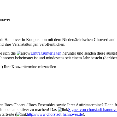
nnover
Stadt Hannover in Kooperation mit dem Niedersächsischen Chorverband. 
d ihre Veranstaltungen veröffentlichen.
ie sich die
Eintragsunterlagen
herunter und senden diese ausgef
annover beheimatet ist und mindestens seit einem Jahr besteht (darüber
h) Ihre Konzerttermine mitzuteilen.
n Ihres Chores / Ihres Ensembles sowie Ihrer Auftrittstermine? Dann fr
ch noch attraktiver zu machen! Das
Signet von chorstadt-hannove
tartseite (
http://www.chorstadt-hannover.de
).