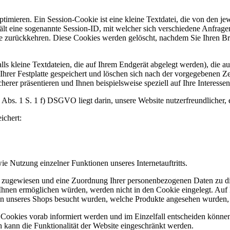
mieren. Ein Session-Cookie ist eine kleine Textdatei, die von den jewe
nthält eine sogenannte Session-ID, mit welcher sich verschiedene Anfr
 zurückkehren. Diese Cookies werden gelöscht, nachdem Sie Ihren Brow
s kleine Textdateien, die auf Ihrem Endgerät abgelegt werden), die a
er Festplatte gespeichert und löschen sich nach der vorgegebenen Zeit
herer präsentieren und Ihnen beispielsweise speziell auf Ihre Interesse
Abs. 1 S. 1 f) DSGVO liegt darin, unsere Website nutzerfreundlicher, 
ichert:
e Nutzung einzelner Funktionen unseres Internetauftritts.
r zugewiesen und eine Zuordnung Ihrer personenbezogenen Daten zu di
Ihnen ermöglichen würden, werden nicht in den Cookie eingelegt. Auf B
ten unseres Shops besucht wurden, welche Produkte angesehen wurden, 
n Cookies vorab informiert werden und im Einzelfall entscheiden könne
 kann die Funktionalität der Website eingeschränkt werden.