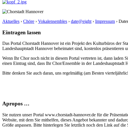
Aktuelles
›
Chöre
›
Vokalensembles
›
date@eight
›
Impressum
›
Date
Eintragen lassen
Das Portal Chorstadt Hannover ist ein Projekt des Kulturbüros der 
Landeshauptstadt Hannover beheimatet sind, kostenlos präsentieren un
Wenn Ihr Chor noch nicht in diesem Portal vertreten ist, dann laden S
einen Eintrag sind, dass Ihr Chor/Ensemble in der Landeshauptstadt H
Bitte denken Sie auch daran, uns regelmäßig (am Besten vierteljährlic
Apropos …
Sie nutzen unser Portal www.chorstadt-hannover.de für die Präsentatio
Website, mit dem Sie mithelfen, dieses Angebot bekannter und dadur
Größe anpassen. Bitte hinterlegen Sie letztlich noch den Link auf die S