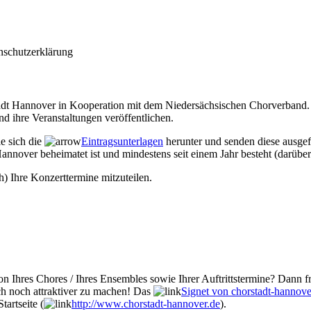
nschutzerklärung
Stadt Hannover in Kooperation mit dem Niedersächsischen Chorverband. 
d ihre Veranstaltungen veröffentlichen.
ie sich die
Eintragsunterlagen
herunter und senden diese ausgef
annover beheimatet ist und mindestens seit einem Jahr besteht (darüber
h) Ihre Konzerttermine mitzuteilen.
n Ihres Chores / Ihres Ensembles sowie Ihrer Auftrittstermine? Dann fr
ch noch attraktiver zu machen! Das
Signet von chorstadt-hannove
tartseite (
http://www.chorstadt-hannover.de
).