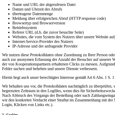
Name und URL der abgerufenen Datei
Datum und Uhrzeit des Abrufs
übertragene Datenmenge
Meldung über erfolgreichen Abruf (HTTP response code)
Browsertyp und Browserversion
Betriebssystem
Referer URL (d.h. die zuvor besuchte Seite)
Websites, die vom System des Nutzers über unsere Website au
Internet-Service-Provider des Nutzers
IP-Adresse und der anfragende Provider
Wir nutzen diese Protokolldaten ohne Zuordnung zu Ihrer Person oder 
auch zur anonymen Erfassung der Anzahl der Besucher auf unserer W
der von Kooperationspartnern erhaltenen Clicks zu messen. Aufgrund 
Fehler suchen und beheben und unsere Dienste verbessern.
Hierin liegt auch unser berechtigtes Interesse gemäß Art 6 Abs. 1 S.
Wir behalten uns vor, die Protokolldaten nachträglich zu überprüfen,
begrenzten Zeitraum in den Logfiles, wenn dies für Sicherheitszwecke
Nach Abbruch des Vorgangs der Bestellung oder nach Zahlungseingang
wir den konkreten Verdacht einer Straftat im Zusammenhang mit der N
Login, Klicken von Links etc.).
3 · Cookies