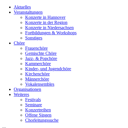
Aktuelles
Veranstaltungen
Konzerte in Hannover
Konzerte in der Region
Konzerte in Niedersachsen
Fortbildungen & Workshops
Sonstiges
Chöre
Frauenchöre
Gemischte Chöre
Jazz- & Popchöre
Kammerchöre
Kinder- und Jugendchöre
Kirchenchöre
Männerchöre
Vokalensembles
Organisationen
Weiteres
Festivals
Seminare
Konzertreihen
Offene Singen
Chorleitungssuche