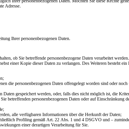
ich Ihrer personenbezogenen Daten. Möchten Sie diese Rechte geltend 
nte Adresse.
beitung Ihrer personenbezogenen Daten.
halten, ob Sie betreffende personenbezogene Daten verarbeitet werden. I
bst einer Kopie dieser Daten zu verlangen. Des Weiteren besteht ein 
n;
en die personenbezogenen Daten offengelegt worden sind oder noch o
 Daten gespeichert werden, oder, falls dies nicht möglich ist, die Krite
 Sie betreffenden personenbezogenen Daten oder auf Einschränkung de
de;
den, alle verfügbaren Informationen über die Herkunft der Daten;
hließlich Profiling gemäß Art. 22 Abs. 1 und 4 DSGVO und – zumindest
wirkungen einer derartigen Verarbeitung für Sie.