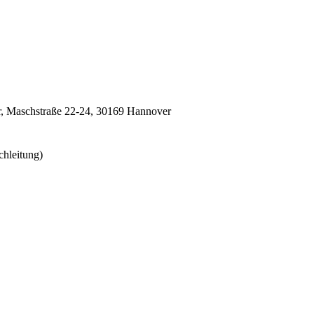
r,
Maschstraße 22-24,
30169
Hannover
chleitung)