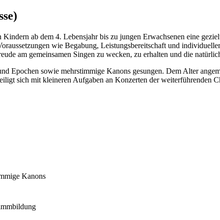
sse)
n Kindern ab dem 4. Lebensjahr bis zu jungen Erwachsenen eine gezielt
 Voraussetzungen wie Begabung, Leistungsbereitschaft und individuell
 Freude am gemeinsamen Singen zu wecken, zu erhalten und die natürli
en und Epochen sowie mehrstimmige Kanons gesungen. Dem Alter ange
iligt sich mit kleineren Aufgaben an Konzerten der weiterführenden C
timmige Kanons
Stimmbildung