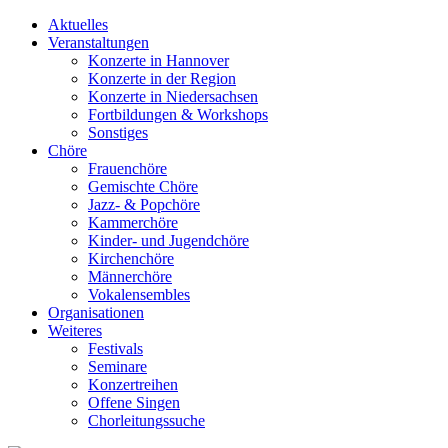
Aktuelles
Veranstaltungen
Konzerte in Hannover
Konzerte in der Region
Konzerte in Niedersachsen
Fortbildungen & Workshops
Sonstiges
Chöre
Frauenchöre
Gemischte Chöre
Jazz- & Popchöre
Kammerchöre
Kinder- und Jugendchöre
Kirchenchöre
Männerchöre
Vokalensembles
Organisationen
Weiteres
Festivals
Seminare
Konzertreihen
Offene Singen
Chorleitungssuche